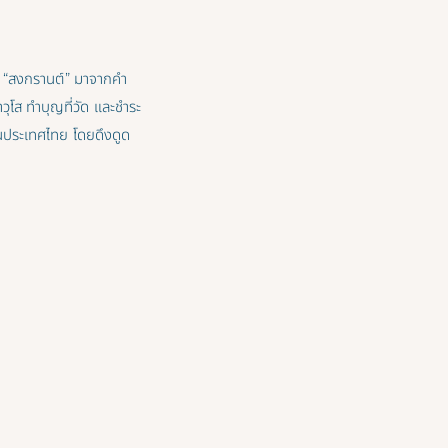
่า “สงกรานต์” มาจากคำ
ุโส ทำบุญที่วัด และชำระ
ดในประเทศไทย โดยดึงดูด