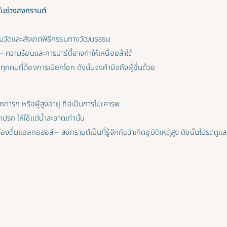
ำในช่วงสงกรานต์
ชมวัดและสังเกตพิธีกรรมทางวัฒนธรรม
 – ความร้อนและการปาร์ตี้อาจทำให้เหนื่อยล้าได้
ใช่ทุกคนที่ต้องการเปียกโชก ดังนั้นจงคำนึงถึงผู้อื่นด้วย
็กทารก หรือผู้สูงอายุ ถือเป็นการไม่เคารพ
กปรก ให้ใช้แต่น้ำสะอาดเท่านั้น
องดื่มแอลกอฮอล์ – สงกรานต์เป็นที่รู้จักกันว่าเกิดอุบัติเหตุสูง ดังนั้นโปรดดูแล