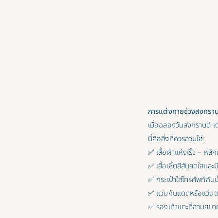
การแต่งกายช่วงสงกรานต
เมื่อฉลองวันสงกรานต์ เ
นี่คือสิ่งที่ควรสวมใส่:
✅ เสื้อผ้าแห้งเร็ว – หลีกเ
✅ เสื้อเชิ้ตสีสันสดใสและ
✅ กระเป๋าใส่โทรศัพท์กัน
✅ แว่นกันแดดหรือแว่นตา
✅ รองเท้าแตะที่สวมสบาย