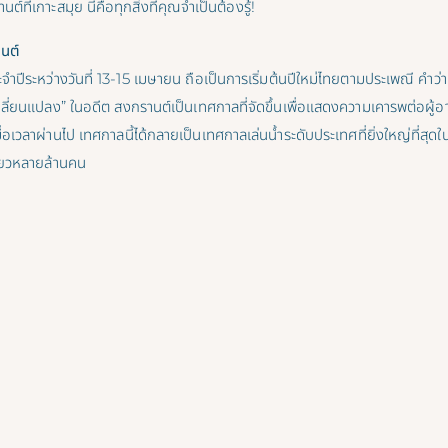
ที่เกาะสมุย นี่คือทุกสิ่งที่คุณจำเป็นต้องรู้!
นต์
ำปีระหว่างวันที่ 13-15 เมษายน ถือเป็นการเริ่มต้นปีใหม่ไทยตามประเพณี คำว
ลี่ยนแปลง” ในอดีต สงกรานต์เป็นเทศกาลที่จัดขึ้นเพื่อแสดงความเคารพต่อผู้อาว
มื่อเวลาผ่านไป เทศกาลนี้ได้กลายเป็นเทศกาลเล่นน้ำระดับประเทศที่ยิ่งใหญ่ที่สุ
ี่ยวหลายล้านคน