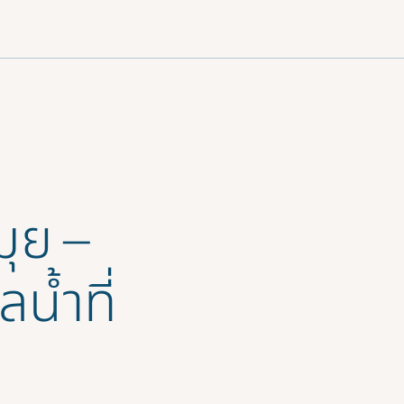
ภาษาไทย
ุย –
น้ำที่