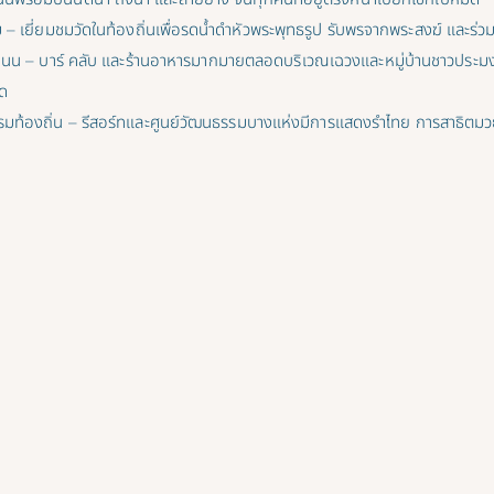
ิม – เยี่ยมชมวัดในท้องถิ่นเพื่อรดน้ำดำหัวพระพุทธรูป รับพรจากพระสงฆ์ และร่ว
มถนน – บาร์ คลับ และร้านอาหารมากมายตลอดบริเวณเฉวงและหมู่บ้านชาวประมงจ
ด
ท้องถิ่น – รีสอร์ทและศูนย์วัฒนธรรมบางแห่งมีการแสดงรำไทย การสาธิตม