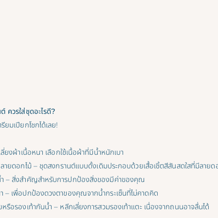
์ ควรใส่ชุดอะไรดี?
ตรียมเปียกโชกได้เลย!
ลี่ยงผ้าเนื้อหนา เลือกใช้เนื้อผ้าที่มีน้ำหนักเบา
มีลายดอกไม้ – ชุดสงกรานต์แบบดั้งเดิมประกอบด้วยเสื้อเชิ้ตสีสันสดใสที่มีลายด
น้ำ – สิ่งสำคัญสำหรับการปกป้องสิ่งของมีค่าของคุณ
 – เพื่อปกป้องดวงตาของคุณจากน้ำกระเซ็นที่ไม่คาดคิด
หรือรองเท้ากันน้ำ – หลีกเลี่ยงการสวมรองเท้าแตะ เนื่องจากถนนอาจลื่นได้