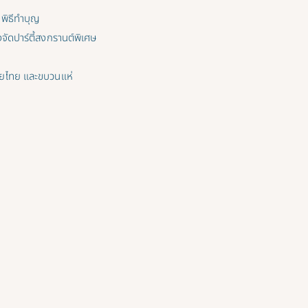
มพิธีทำบุญ
ัดปาร์ตี้สงกรานต์พิเศษ
วยไทย และขบวนแห่