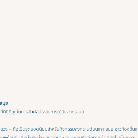
ะสมุย
ที่ที่ดีที่สุดในการสัมผัสประสบการณ์วันสงกรานต์
ฉวง – ถือเป็นจุดยอดนิยมสำหรับกิจกรรมสงกรานต์บนเกาะสมุย ชาวท้องถิ่นแล
นพร้อมปืนฉีดน้ำ ถังน้ำ และสายยาง จนทุกคนที่อยู่ตรงหน้าเปียกโชกไปหมด