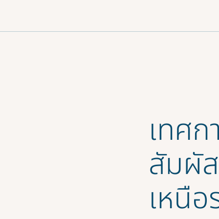
มนู
เทศกา
สัมผั
เหนือ