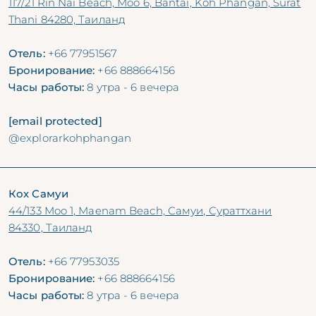
117/21 Rin Nai Beach, Moo 6, Bantai, Koh Phangan, Surat
Thani 84280, Таиланд
Отель:
+66 77951567
Бронирование:
+66 888664156
Часы работы:
8 утра - 6 вечера
[email protected]
@explorarkohphangan
Кох Самуи
44/133 Moo 1, Maenam Beach, Самуи, Сураттхани
84330, Таиланд
Отель:
+66 77953035
Бронирование:
+66 888664156
Часы работы:
8 утра - 6 вечера