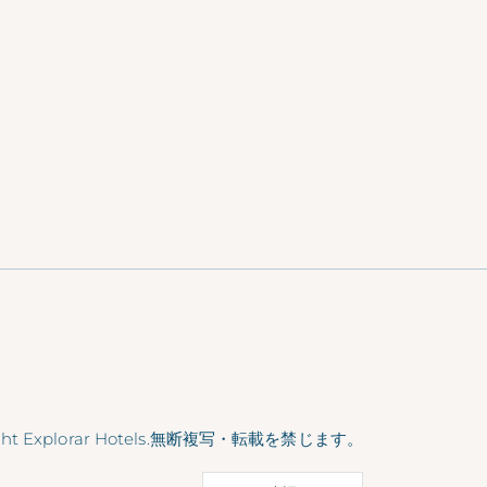
宿泊料金にのみ適用されます。
ロモーションを変更または中止する権利を有し
すぐ予約
ight Explorar Hotels.無断複写・転載を禁じます。