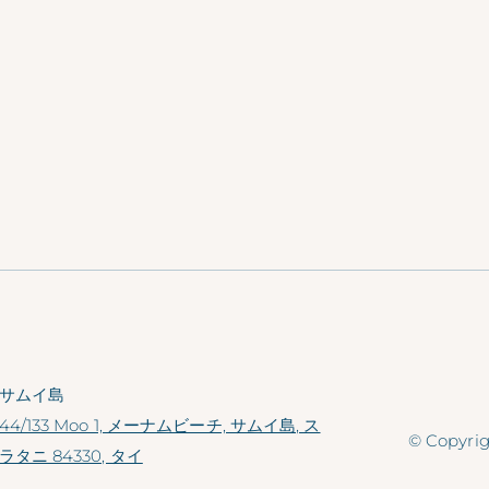
ご利用条件
このプロモーションは、9泊までの
ホテルは、事前の通知なしにこのプ
ます。
今
サムイ島
44/133 Moo 1, メーナムビーチ, サムイ島, ス
© Copyr
ラタニ 84330, タイ